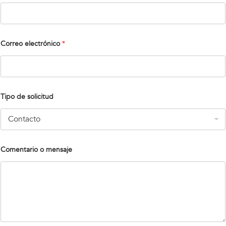
e
Correo electrónico
*
l
e
c
t
r
ó
n
Tipo de solicitud
i
c
o
T
i
p
Comentario o mensaje
o
d
e