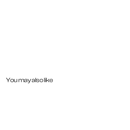
Buscar
Buscar
Entradas recientes
You may also like
Transparencia 2024
WordPress felizmente alojado en Webempresa
Unleashing Hydropower: A Sustainable Force Reshaping
Energy Landscapes