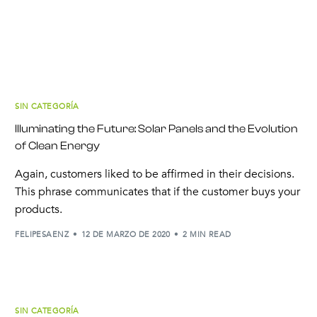
Redefining Wind Parks: Innovations Driving Clean Energy
Frontiers
From Cells to Solutions: Advancing Battery Technology for
Sustainability
SIN CATEGORÍA
Illuminating the Future: Solar Panels and the Evolution
Comentarios recientes
of Clean Energy
Again, customers liked to be affirmed in their decisions.
No hay comentarios que mostrar.
This phrase communicates that if the customer buys your
products.
FELIPESAENZ
12 DE MARZO DE 2020
2 MIN READ
SIN CATEGORÍA